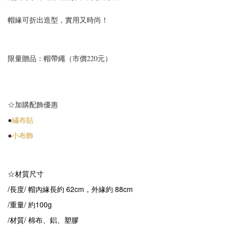
帽緣可折出造型，實用又時尚！
限量贈品：帽帶繩（市價220元）
☆加購配飾優惠
●
繡布貼
●
小布飾
☆材質尺寸
/長度/ 帽內緣長約 62cm，外緣約 88cm
/重量/ 約100g
/材質/ 棉布、鋁、塑膠