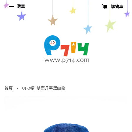
選單
購物車
›
首頁
UFO帽_雙面丹寧黑白格