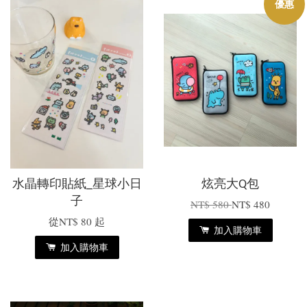
優惠
水晶轉印貼紙_星球小日
炫亮大Q包
子
NT$ 580
NT$ 480
從
NT$ 80
起
加入購物車
加入購物車