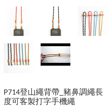
P714登山繩背帶_豬鼻調繩長
度可客製打字手機繩