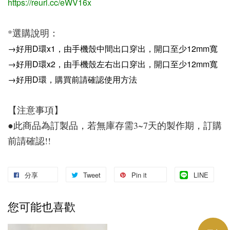
https://reurl.cc/eWV16x
*選購說明：
→好用D環x1，由手機殼中間出口穿出，開口至少12mm寬
→好用D環x2，由手機殼左右出口穿出，開口至少12mm寬
→好用D環，購買前請確認使用方法
【注意事項】
●此商品為訂製品，若無庫存需3~7天的製作期，訂購
前請確認!!
分享
Tweet
Pin it
LINE
您可能也喜歡