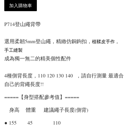
加入購物車
P714登山繩背帶
選用柔韌5mm登山繩，精緻仿銅鉤扣，
植鞣皮手作，
手工縫製
成為獨一無二的精美個性配件
4種側背長度，110 120 130 140 ，請自行測量 最適合
自己的背繩長度!!
=====【身型搭配參考值】=====
身高 體重 建議繩子長度(側背)
● 155 45 110