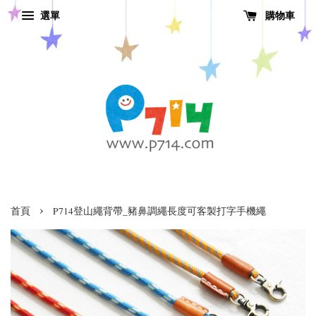
選單
購物車
›
首頁
P714登山繩背帶_豬鼻調繩長度可客製打字手機繩