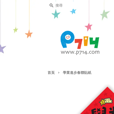
搜尋
›
首頁
學業進步春聯貼紙