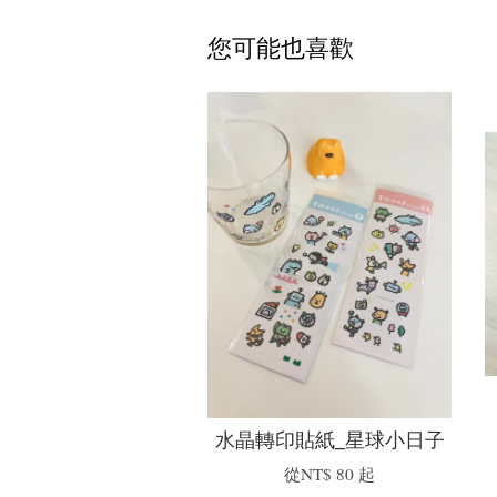
您可能也喜歡
水晶轉印貼紙_星球小日子
從
NT$ 80
起