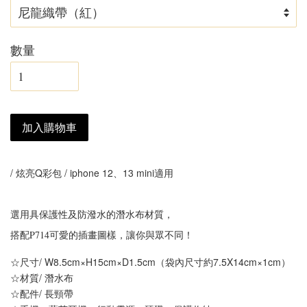
數量
加入購物車
/ 炫亮Q彩包 / iphone 12、13 mini適用
選用具保護性及防潑水的潛水布材質，
搭配P714可愛的插畫圖樣，讓你與眾不同！
☆尺寸/ W8.5cm×H15cm×D1.5cm（袋內尺寸約7.5X14cm×1cm）
☆材質/ 潛水布
☆配件/ 長頸帶