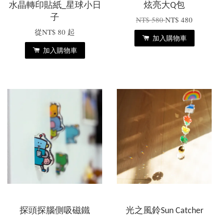
水晶轉印貼紙_星球小日
炫亮大Q包
子
NT$ 580
NT$ 480
從
NT$ 80
起
加入購物車
加入購物車
探頭探腦側吸磁鐵
光之風鈴Sun Catcher