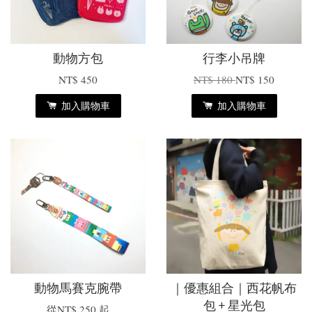
動物方包
行李小吊牌
NT$ 450
NT$ 180
NT$ 150
加入購物車
加入購物車
動物馬賽克腕帶
｜優惠組合｜西花帆布
包 + 星光包
從
NT$ 250
起