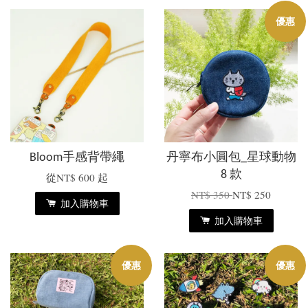
優惠
Bloom手感背帶繩
丹寧布小圓包_星球動物
8 款
從
NT$ 600
起
NT$ 350
NT$ 250
加入購物車
加入購物車
優惠
優惠