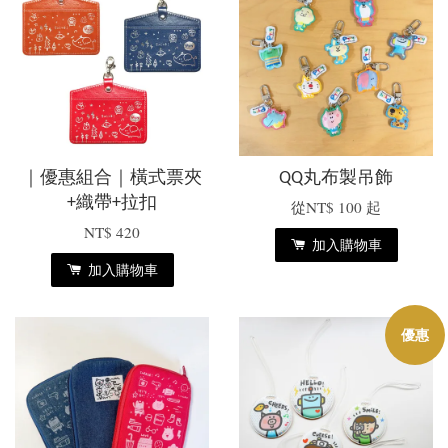
｜優惠組合｜橫式票夾
QQ丸布製吊飾
+織帶+拉扣
從
NT$ 100
起
NT$ 420
加入購物車
加入購物車
優惠