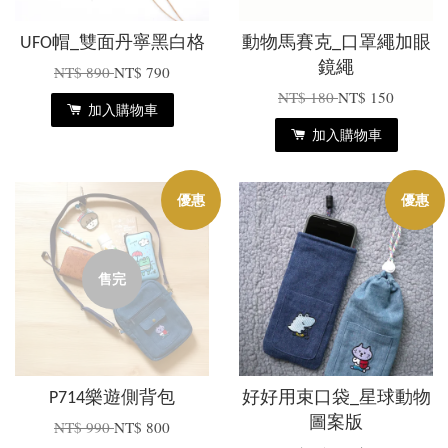
UFO帽_雙面丹寧黑白格
動物馬賽克_口罩繩加眼
鏡繩
NT$ 890
NT$ 790
NT$ 180
NT$ 150
加入購物車
加入購物車
優惠
優惠
售完
P714樂遊側背包
好好用束口袋_星球動物
圖案版
NT$ 990
NT$ 800