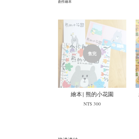
創作繪本
售完
繪本| 熊的小花園
NT$ 300