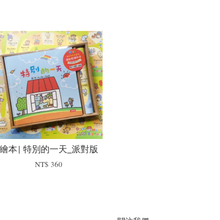
繪本| 特別的一天_派對版
NT$ 360