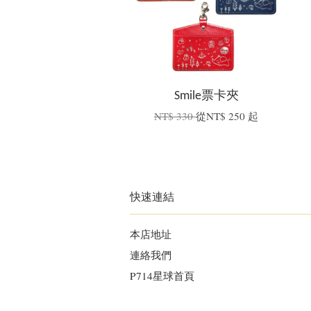
Smile票卡夾
NT$ 330
從
NT$ 250
起
快速連結
本店地址
連絡我們
P714星球首頁