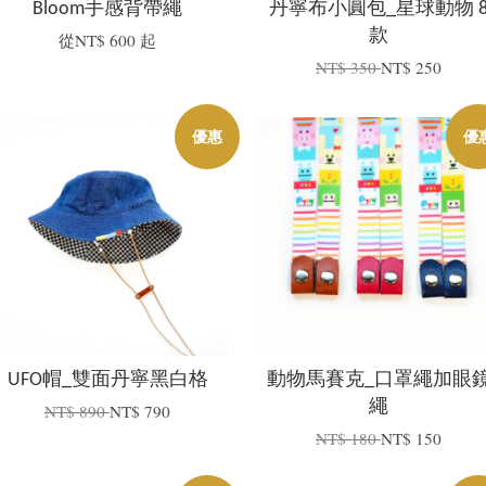
Bloom手感背帶繩
丹寧布小圓包_星球動物 
款
從
NT$ 600
起
NT$ 350
NT$ 250
優惠
優
UFO帽_雙面丹寧黑白格
動物馬賽克_口罩繩加眼
繩
NT$ 890
NT$ 790
NT$ 180
NT$ 150