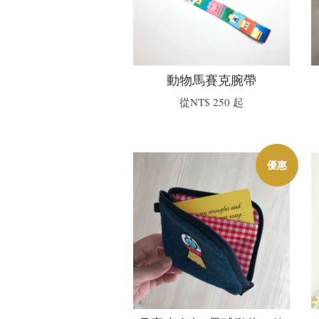
動物馬賽克腕帶
從
NT$ 250
起
優惠