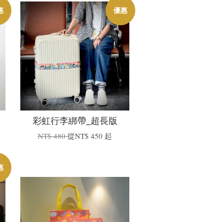
惠
優惠
彩虹行李綁帶_超長版
NT$ 480
從
NT$ 450
起
惠