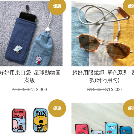
優惠
優
好好用束口袋_星球動物圖
超好用眼鏡繩_單色系列_
案版
款(附巧用勾)
NT$ 350
NT$ 300
NT$ 250
NT$ 200
優惠
優