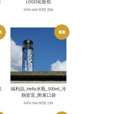
8
LOGO化妝包
NT$ 400
NT$ 280
惠
優惠
鏡
福利品_Hello水瓶_500ml_冷
熱皆宜_附束口袋
NT$ 380
NT$ 150