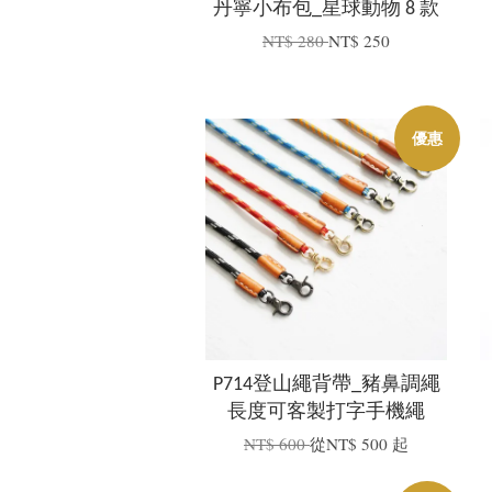
丹寧小布包_星球動物 8 款
NT$ 280
NT$ 250
優惠
P714登山繩背帶_豬鼻調繩
長度可客製打字手機繩
NT$ 600
從
NT$ 500
起